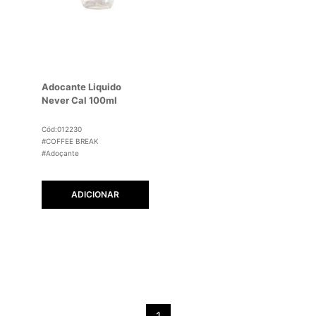
Adocante Liquido
Never Cal 100ml
Cód:012230
#COFFEE BREAK
#Adoçante
ADICIONAR