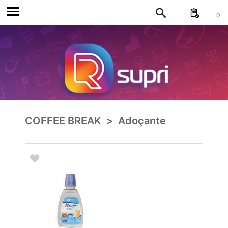
0
COFFEE BREAK
>
Adoçante