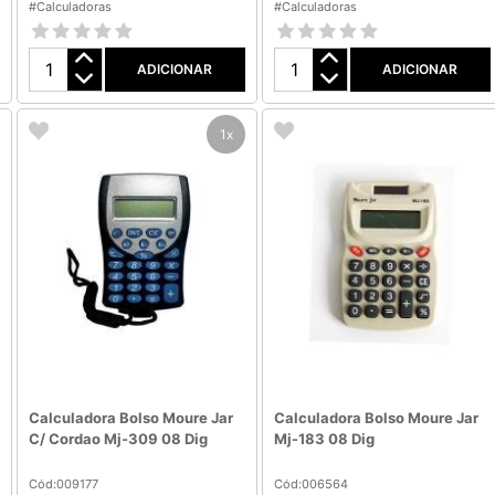
#Calculadoras
#Calculadoras
ADICIONAR
ADICIONAR
1x
Calculadora Bolso Moure Jar
Calculadora Bolso Moure Jar
C/ Cordao Mj-309 08 Dig
Mj-183 08 Dig
Cód:009177
Cód:006564