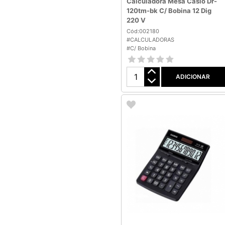
Calculadora Mesa Casio Dr-
120tm-bk C/ Bobina 12 Dig
220 V
Cód:002180
#CALCULADORAS
#C/ Bobina
ADICIONAR