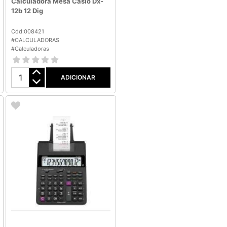
Calculadora Mesa Casio Dx-
12b 12 Dig
Cód:008421
#CALCULADORAS
#Calculadoras
ADICIONAR