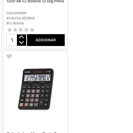
120r-bk C/ Bobina 12 Dig Preta
Cód:008998
#CALCULADORAS
#C/ Bobina
ADICIONAR