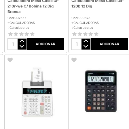
Calculadora Mesa Casio Dr-
Calculadora Mesa Casio Dx-
210r-we C/ Bobina 12 Dig
120b 12 Dig
Branca
Cód:007657
Cód:000878
#CALCULADORAS
#CALCULADORAS
#Calculadoras
#Calculadoras
ADICIONAR
ADICIONAR