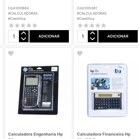
Cód:000884
Cód:005381
#CALCULADORAS
#CALCULADORAS
#Cientifica
#Cientifica
ADICIONAR
ADICIONAR
Calculadora Engenharia Hp
Calculadora Financeira Hp