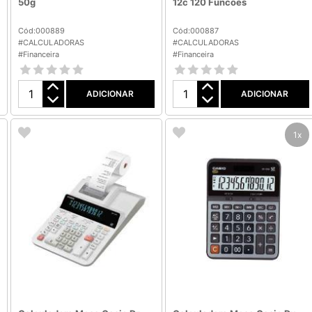
50g
12c 120 Funcoes
Cód:000889
Cód:000887
#CALCULADORAS
#CALCULADORAS
#Financeira
#Financeira
ADICIONAR
ADICIONAR
1x