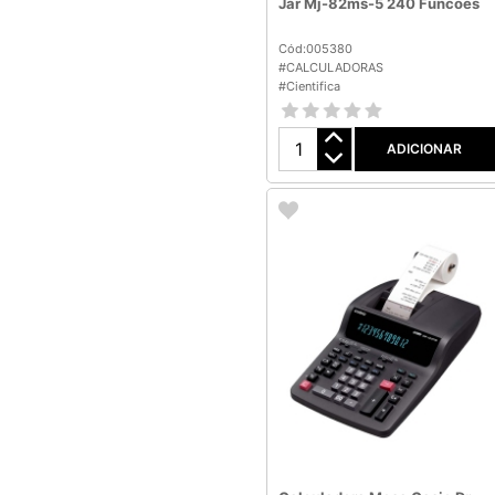
Jar Mj-82ms-5 240 Funcoes
Cód:005380
#CALCULADORAS
#Cientifica
ADICIONAR