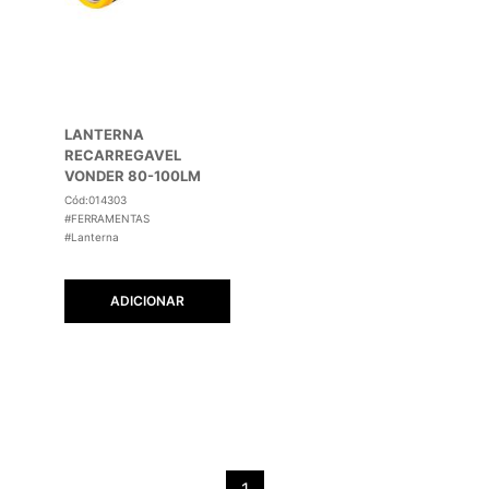
LANTERNA
RECARREGAVEL
VONDER 80-100LM
LRV100L
Cód:014303
#FERRAMENTAS
#Lanterna
ADICIONAR