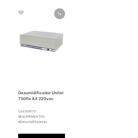
1x
Desumidificador Unitel
750fls A4 220vac
Cód:009170
#EQUIPAMENTOS
#Desumidificadores