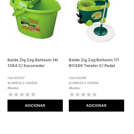
Balde Zig Zag Bettanin 14l
Balde Zig Zag Bettanin 17l
1384 C/ Escorredor
Bt1389 Twister C/ Pedal
Cód:002297
Cód:002299
#LIMPEZA E HIGIÊNE
#LIMPEZA E HIGIÊNE
#Baldes
#Baldes
ADICIONAR
ADICIONAR