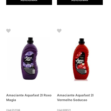
Amaciante Aquafast 2l Roxo
Amaciante Aquafast 2l
Magia
Vermelho Seducao
Cód:012106
Cód:009121