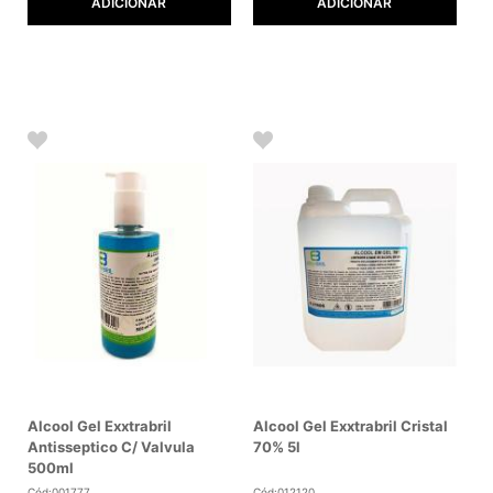
ADICIONAR
ADICIONAR
Alcool Gel Exxtrabril
Alcool Gel Exxtrabril Cristal
Antisseptico C/ Valvula
70% 5l
500ml
Cód:001777
Cód:012120