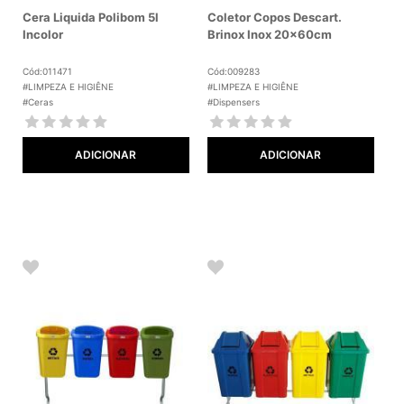
Cera Liquida Polibom 5l
Coletor Copos Descart.
Incolor
Brinox Inox 20x60cm
Cód:011471
Cód:009283
#LIMPEZA E HIGIÊNE
#LIMPEZA E HIGIÊNE
#Ceras
#Dispensers
ADICIONAR
ADICIONAR