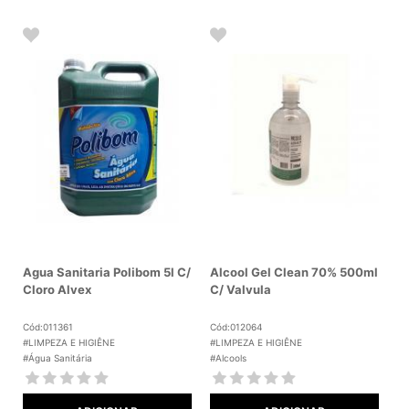
Agua Sanitaria Polibom 5l C/
Alcool Gel Clean 70% 500ml
Cloro Alvex
C/ Valvula
Cód:011361
Cód:012064
#LIMPEZA E HIGIÊNE
#LIMPEZA E HIGIÊNE
#Água Sanitária
#Alcools