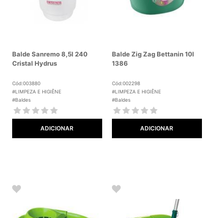
Balde Sanremo 8,5l 240
Balde Zig Zag Bettanin 10l
Cristal Hydrus
1386
Cód:003880
Cód:002298
#LIMPEZA E HIGIÊNE
#LIMPEZA E HIGIÊNE
#Baldes
#Baldes
ADICIONAR
ADICIONAR