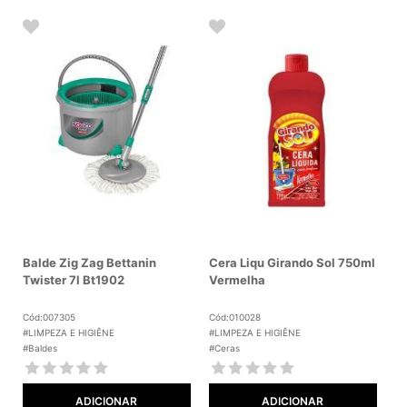
Balde Zig Zag Bettanin
Cera Liqu Girando Sol 750ml
Twister 7l Bt1902
Vermelha
Cód:007305
Cód:010028
#LIMPEZA E HIGIÊNE
#LIMPEZA E HIGIÊNE
#Baldes
#Ceras
ADICIONAR
ADICIONAR