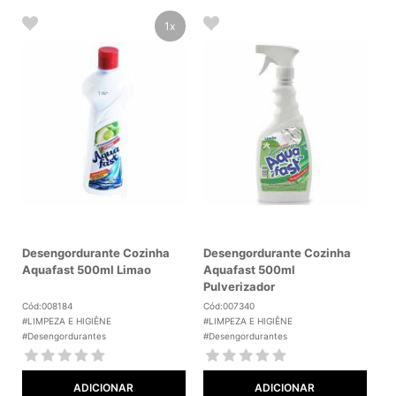
1x
Desengordurante Cozinha
Desengordurante Cozinha
Aquafast 500ml Limao
Aquafast 500ml
Pulverizador
Cód:008184
Cód:007340
#LIMPEZA E HIGIÊNE
#LIMPEZA E HIGIÊNE
#Desengordurantes
#Desengordurantes
ADICIONAR
ADICIONAR