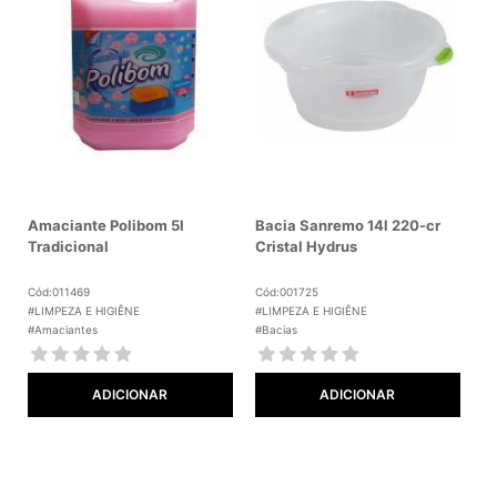
Amaciante Polibom 5l
Bacia Sanremo 14l 220-cr
Tradicional
Cristal Hydrus
Cód:011469
Cód:001725
#LIMPEZA E HIGIÊNE
#LIMPEZA E HIGIÊNE
#Amaciantes
#Bacias
ADICIONAR
ADICIONAR