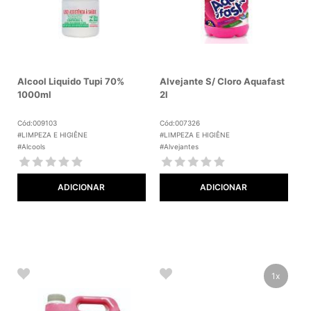
Alcool Liquido Tupi 70%
Alvejante S/ Cloro Aquafast
1000ml
2l
Cód:009103
Cód:007326
#LIMPEZA E HIGIÊNE
#LIMPEZA E HIGIÊNE
#Alcools
#Alvejantes
ADICIONAR
ADICIONAR
1x