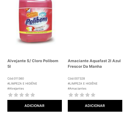
Alvejante S/ Cloro Polibom
Amaciante Aquafast 2l Azul
5l
Frescor Da Manha
Cód:011360
Cód:007328
#LIMPEZA E HIGIÊNE
#LIMPEZA E HIGIÊNE
#Alvejantes
#Amaciantes
ADICIONAR
ADICIONAR