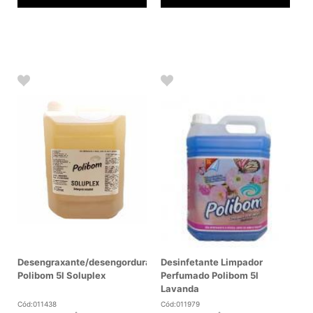
Desengraxante/desengordurante
Desinfetante Limpador
Polibom 5l Soluplex
Perfumado Polibom 5l
Lavanda
Cód:011438
Cód:011979