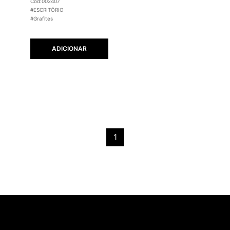
Cód:002407
#ESCRITÓRIO
#Grafites
ADICIONAR
1