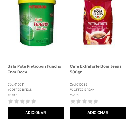
Bala Pote Pietrobon Funcho
Cafe Extraforte Bom Jesus
Erva Doce
500gr
Cód:012041
Cód:010285
#COFFEE BREAK
#COFFEE BREAK
#Balas
#Café
ADICIONAR
ADICIONAR