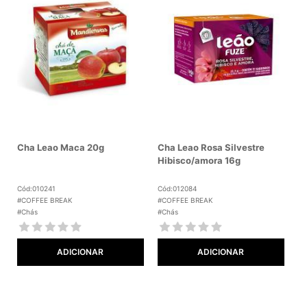
Cha Leao Maca 20g
Cha Leao Rosa Silvestre
Hibisco/amora 16g
Cód:010241
Cód:012084
#COFFEE BREAK
#COFFEE BREAK
#Chás
#Chás
ADICIONAR
ADICIONAR