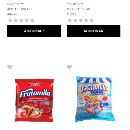
Cód:010672
Cód:011407
#COFFEE BREAK
#COFFEE BREAK
#Balas
#Balas
ADICIONAR
ADICIONAR