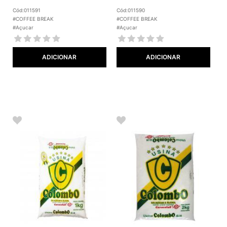
Cód:011591
Cód:011590
#COFFEE BREAK
#COFFEE BREAK
#Açucar
#Açucar
ADICIONAR
ADICIONAR