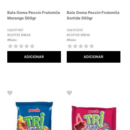
Bala Goma Peccin Frutomila
Bala Goma Peccin Frutomila
Morango 500gr
Sortida 500gr
Cód:011437
Cód:012231
#COFFEE BREAK
#COFFEE BREAK
#Balas
#Balas
ADICIONAR
ADICIONAR