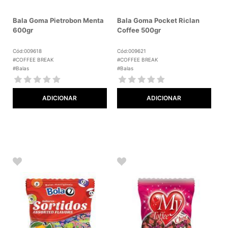
Bala Goma Pietrobon Menta
Bala Goma Pocket Riclan
600gr
Coffee 500gr
Cód:009618
Cód:009621
#COFFEE BREAK
#COFFEE BREAK
#Balas
#Balas
ADICIONAR
ADICIONAR