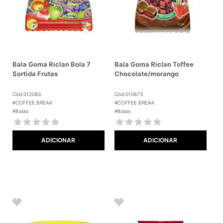
Bala Goma Riclan Bola 7
Bala Goma Riclan Toffee
Sortida Frutas
Chocolate/morango
Cód:012083
Cód:010673
#COFFEE BREAK
#COFFEE BREAK
#Balas
#Balas
ADICIONAR
ADICIONAR