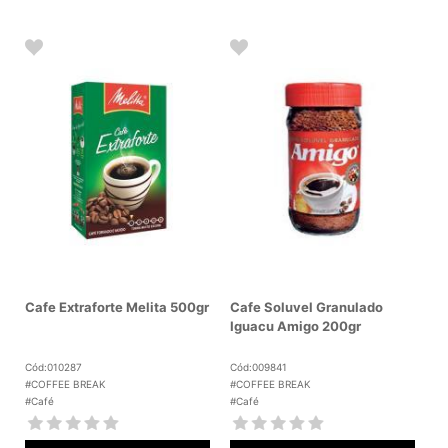
Cafe Extraforte Melita 500gr
Cafe Soluvel Granulado
Iguacu Amigo 200gr
Cód:010287
Cód:009841
#COFFEE BREAK
#COFFEE BREAK
#Café
#Café