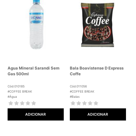
Agua Mineral Sarandi Sem
Bala Boavistense D Express
Gas 500ml
Coffe
Cód:010185
Cód:011056
#COFFEE BREAK
#COFFEE BREAK
#Água
#Balas
ADICIONAR
ADICIONAR