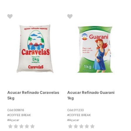
Acucar Refinado Caravelas
Acucar Refinado Guarani
5kg
1kg
Cód:009616
Cód:011233
#COFFEE BREAK
#COFFEE BREAK
#Açucar
#Açucar