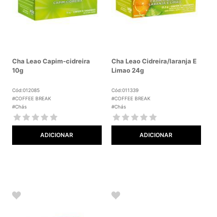
Cha Leao Capim-cidreira
Cha Leao Cidreira/laranja E
10g
Limao 24g
Cód:012085
Cód:011339
#COFFEE BREAK
#COFFEE BREAK
#Chás
#Chás
ADICIONAR
ADICIONAR