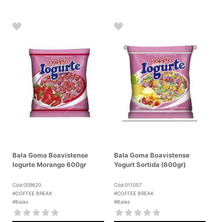
Bala Goma Boavistense
Bala Goma Boavistense
Iogurte Morango 600gr
Yogurt Sortida (600gr)
Cód:009620
Cód:011057
#COFFEE BREAK
#COFFEE BREAK
#Balas
#Balas