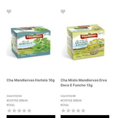
Cha Mandiervas Hortela 10g
Cha Misto Mandiervas Erva
Doce E Funcho 13g
Cód:010234
Cód:010238
#COFFEE BREAK
#COFFEE BREAK
#Chás
#Chás