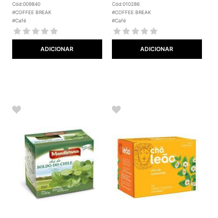
Cód:009840
Cód:010286
#COFFEE BREAK
#COFFEE BREAK
#Café
#Café
ADICIONAR
ADICIONAR