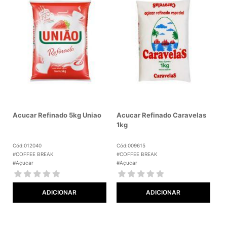
Acucar Refinado 5kg Uniao
Acucar Refinado Caravelas
1kg
Cód:012040
Cód:009615
#COFFEE BREAK
#COFFEE BREAK
#Açucar
#Açucar
ADICIONAR
ADICIONAR