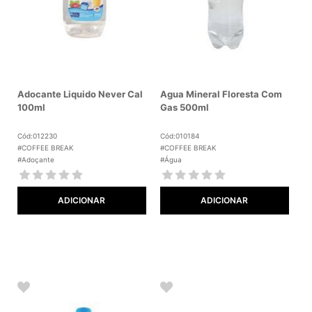
Adocante Liquido Never Cal
Agua Mineral Floresta Com
100ml
Gas 500ml
Cód:012230
Cód:010184
#COFFEE BREAK
#COFFEE BREAK
#Adoçante
#Água
ADICIONAR
ADICIONAR