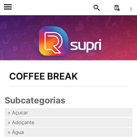
0
COFFEE BREAK
Subcategorias
» Açucar
» Adoçante
» Água