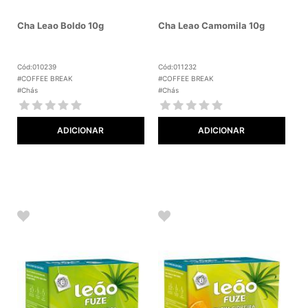
Cha Leao Boldo 10g
Cha Leao Camomila 10g
Cód:010239
Cód:011232
#COFFEE BREAK
#COFFEE BREAK
#Chás
#Chás
ADICIONAR
ADICIONAR