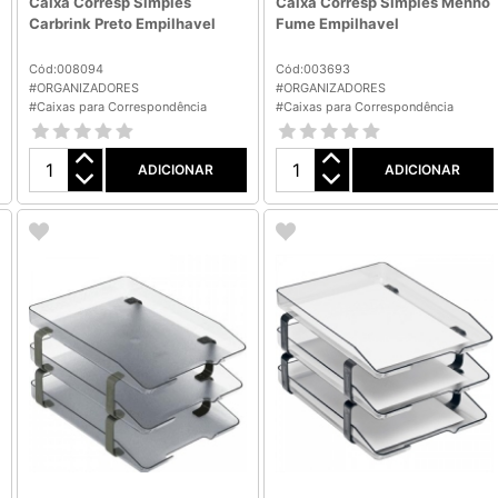
Caixa Corresp Simples
Caixa Corresp Simples Menno
Carbrink Preto Empilhavel
Fume Empilhavel
Cód:008094
Cód:003693
#ORGANIZADORES
#ORGANIZADORES
#Caixas para Correspondência
#Caixas para Correspondência
ADICIONAR
ADICIONAR