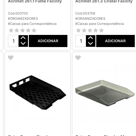
Acrimet 261.1 Fume Facility
Acrimet 261.3 Cristal Facility
Cód:003705
Cód:003706
#ORGANIZADORES
#ORGANIZADORES
#Caixas para Correspondência
#Caixas para Correspondência
ADICIONAR
ADICIONAR