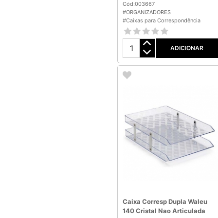
Cód:003667
#ORGANIZADORES
#Caixas para Correspondência
ADICIONAR
Caixa Corresp Dupla Waleu
140 Cristal Nao Articulada