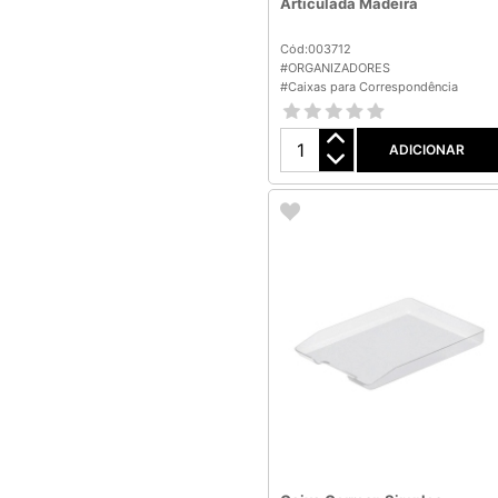
Articulada Madeira
Cód:003712
#ORGANIZADORES
#Caixas para Correspondência
ADICIONAR