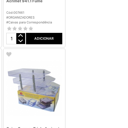
Acrimet 941.1 Fume
Cód:007461
#ORGANIZADORES
#Caixas para Correspondência
ADICIONAR