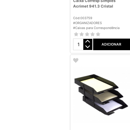
Caixa Corresp Simples
Acrimet 941.3 Cristal
Cód:003759
#ORGANIZADORES
#Caixas para Correspondência
ADICIONAR