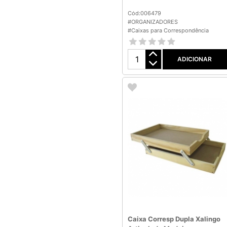
Cód:006479
#ORGANIZADORES
#Caixas para Correspondência
ADICIONAR
Caixa Corresp Dupla Xalingo