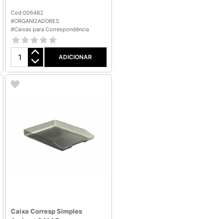
Cód:006482
#ORGANIZADORES
#Caixas para Correspondência
ADICIONAR
Caixa Corresp Simples